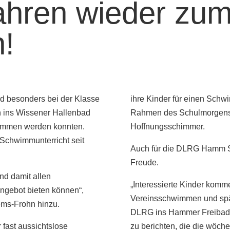
fahren wieder zu
!
nd besonders bei der Klasse
ihre Kinder für einen Sc
n ins Wissener Hallenbad
Rahmen des Schulmorgens i
nommen werden konnten.
Hoffnungsschimmer.
 Schwimmunterricht seit
Auch für die DLRG Hamm Si
Freude.
und damit allen
„Interessierte Kinder ko
ngebot bieten können“,
Vereinsschwimmen und spät
iems-Frohn hinzu.
DLRG ins Hammer Freibad“,
 fast aussichtslose
zu berichten, die die wöc